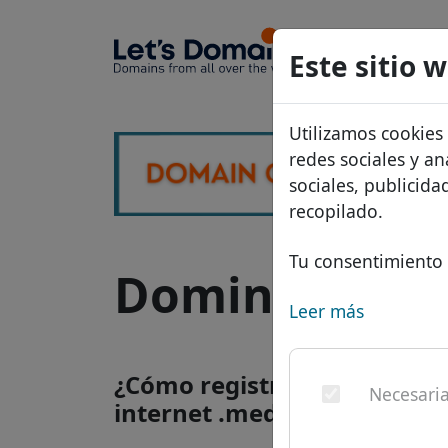
Dominios
Este sitio 
Base de d
Utilizamos cookies
Lista de p
redes sociales y an
Descuent
sociales, publicid
recopilado.
Transferir
Tu consentimiento 
Dominio .medi
Leer más
¿Cómo registrar un dominio
Necesari
internet .medical?