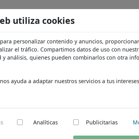
Buscar
Servicios
FAQ
Blog
Sobre noso
web utiliza cookies
atos de dominios
Protección de ID
Sobre Let
Dominios africanos
 para personalizar contenido y anuncios, proporciona
recios
Alojamiento DNS
¿Por qué 
Dominios asiáticos
alizar el tráfico. Compartimos datos de uso con nuest
os
WHOIS
Protecció
Dominios europeos
ad y análisis, quienes pueden combinarlos con otra in
Autenticación de dos factores
Formulari
Dominios de Oriente Med
Contacto
Dominios norteamerican
nos ayuda a adaptar nuestros servicios a tus intereses
cal - Nuevos TLDs
Dominios sudamericanos
Dominios australianos
 de
.información del d
as
Analíticas
Publicitarias
Mo
Estado actual del dominio:
La exte