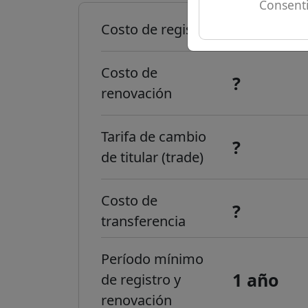
Consenti
?
Costo de registro
Costo de
?
renovación
Tarifa de cambio
?
de titular (trade)
Costo de
?
transferencia
Período mínimo
1 año
de registro y
renovación