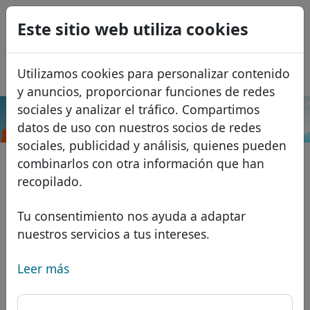
0
Este sitio web utiliza cookies
USD
EUR
English
Utilizamos cookies para personalizar contenido
GBP
Français
y anuncios, proporcionar funciones de redes
Italiano
sociales y analizar el tráfico. Compartimos
.ms
Buscar
datos de uso con nuestros socios de redes
Português
Dominios
sociales, publicidad y análisis, quienes pueden
Română
Base de datos de dominios
combinarlos con otra información que han
Eesti
Buscar
recopilado.
Dominios africanos
Lista de precios
Servicios
Dominios asiáticos
Descuentos
Tu consentimiento nos ayuda a adaptar
nuestros servicios a tus intereses.
Protección de ID
Dominios europeos
Transferir
FAQ
Alojamiento DNS
Dominios de Oriente Medio
Leer más
Blog
WHOIS
Dominios norteamericanos