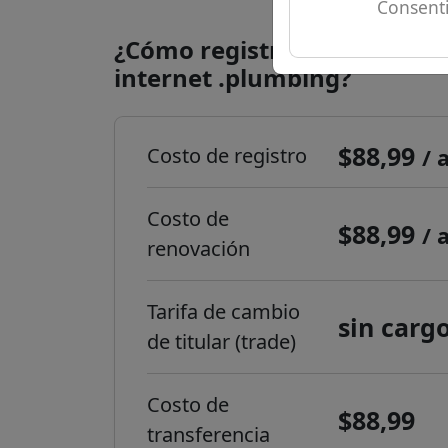
Consenti
¿Cómo registrar un dominio
internet .plumbing?
$88,99
Costo de registro
/ 
Costo de
$88,99
/ 
renovación
Tarifa de cambio
sin carg
de titular (trade)
Costo de
$88,99
transferencia