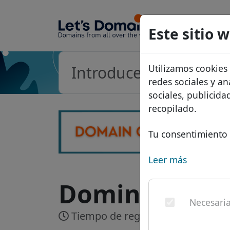
Dominios
Este sitio 
Base de d
Utilizamos cookies
Lista de p
redes sociales y an
Descuent
sociales, publicid
recopilado.
Transferir
Tu consentimiento 
Leer más
Dominio .plu
Necesari
Tiempo de registro:
En tiempo re