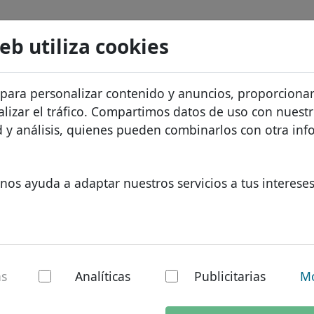
Buscar
Servicios
FAQ
Blog
Sobre noso
web utiliza cookies
atos de dominios
Protección de ID
Sobre Let
Dominios africanos
 para personalizar contenido y anuncios, proporciona
.plumbing
Buscar
recios
Alojamiento DNS
¿Por qué 
Dominios asiáticos
alizar el tráfico. Compartimos datos de uso con nuest
os
WHOIS
Protecció
Dominios europeos
ad y análisis, quienes pueden combinarlos con otra in
Autenticación de dos factores
Formulari
Dominios de Oriente Med
Contacto
Dominios norteamerican
nos ayuda a adaptar nuestros servicios a tus intereses
Dominios sudamericanos
Dominios australianos
mbing - Nuevos TLD
as
Analíticas
Publicitarias
Mo
al