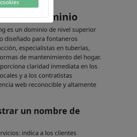
 cookies
ión del dominio
g es un dominio de nivel superior
co diseñado para fontaneros
acción, especialistas en tuberías,
formas de mantenimiento del hogar.
porciona claridad inmediata en los
ocales y a los contratistas
encia web reconocible y altamente
strar un nombre de
vicios: indica a los clientes