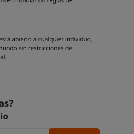
nivel mundial sin reglas de
stá abierto a cualquier individuo,
mundo sin restricciones de
al.
as?
io