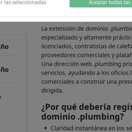
r las seleccionadas
Aceptar todas las
 de
.plumbing informac
La extensión de dominio .plumbin
especializado y altamente prácti
año
licenciados, contratistas de calef
proveedores comerciales y plata
Una dirección web .plumbing pro
año
servicios, ayudando a los oficios l
comerciales a construir una pres
dirigida.
o
¿Por qué debería regi
dominio .plumbing?
Claridad instantánea en los ser