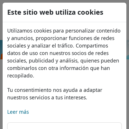
0
Este sitio web utiliza cookies
USD
EUR
English
Utilizamos cookies para personalizar contenido
GBP
Français
y anuncios, proporcionar funciones de redes
Italiano
sociales y analizar el tráfico. Compartimos
.rs
Buscar
datos de uso con nuestros socios de redes
Português
Dominios
sociales, publicidad y análisis, quienes pueden
Română
Base de datos de dominios
combinarlos con otra información que han
Eesti
Buscar
recopilado.
Dominios africanos
Lista de precios
Servicios
Dominios asiáticos
Descuentos
Tu consentimiento nos ayuda a adaptar
nuestros servicios a tus intereses.
Protección de ID
Dominios europeos
Transferir
FAQ
Alojamiento DNS
Dominios de Oriente Medio
Leer más
Blog
WHOIS
Dominios norteamericanos