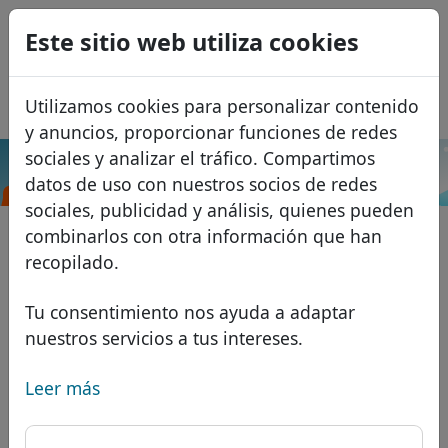
0
Este sitio web utiliza cookies
USD
EUR
English
Utilizamos cookies para personalizar contenido
GBP
Français
y anuncios, proporcionar funciones de redes
Italiano
sociales y analizar el tráfico. Compartimos
.storage
Buscar
datos de uso con nuestros socios de redes
Português
Dominios
sociales, publicidad y análisis, quienes pueden
Română
Base de datos de dominios
combinarlos con otra información que han
Eesti
Buscar
recopilado.
Dominios africanos
Lista de precios
Servicios
Dominios asiáticos
Descuentos
Tu consentimiento nos ayuda a adaptar
nuestros servicios a tus intereses.
Protección de ID
Dominios europeos
Transferir
FAQ
Alojamiento DNS
Dominios de Oriente Medio
Leer más
Blog
WHOIS
Dominios norteamericanos