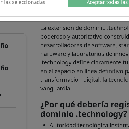
r las seleccionadas
Aceptar todas las
 de
.información del d
La extensión de dominio .technol
poderoso y autoritativo construi
año
desarrolladores de software, star
hardware y laboratorios de innov
.technology define claramente tu 
año
en el espacio en línea definitivo
transformación digital, la tecno
vanguardia.
o
¿Por qué debería regi
dominio .technology?
Autoridad tecnológica instan