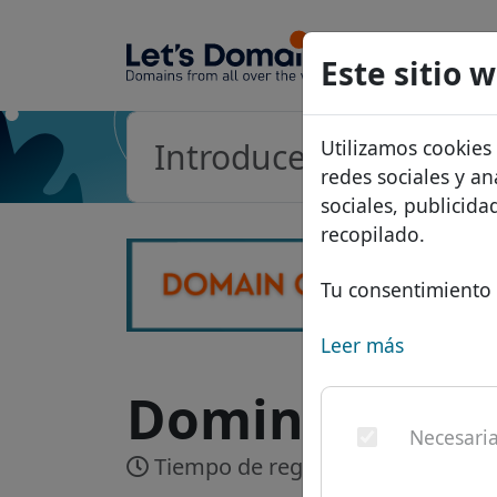
Dominios
Este sitio 
Base de d
Utilizamos cookies
Lista de p
redes sociales y an
Descuent
sociales, publicid
recopilado.
Transferir
Tu consentimiento 
Leer más
Dominio .tech
Necesari
Tiempo de registro:
En tiempo re