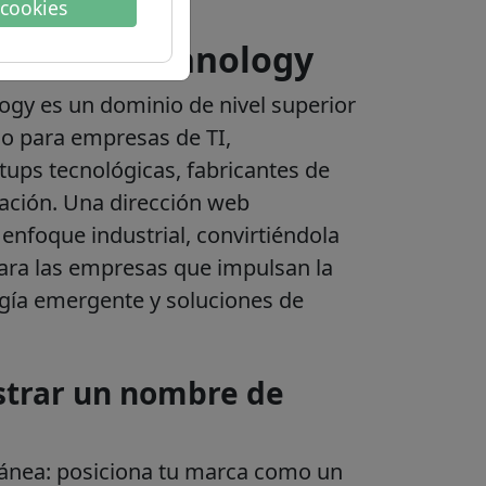
 cookies
ominio .technology
ogy es un dominio de nivel superior
do para empresas de TI,
tups tecnológicas, fabricantes de
ación. Una dirección web
enfoque industrial, convirtiéndola
 para las empresas que impulsan la
logía emergente y soluciones de
strar un nombre de
tánea: posiciona tu marca como un