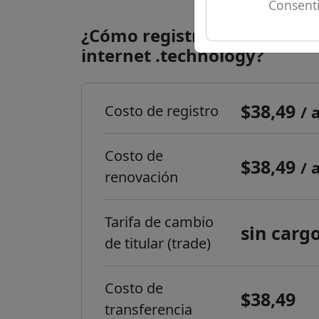
Consenti
¿Cómo registrar un dominio
internet .technology?
$38,49
Costo de registro
/ 
Costo de
$38,49
/ 
renovación
Tarifa de cambio
sin carg
de titular (trade)
Costo de
$38,49
transferencia