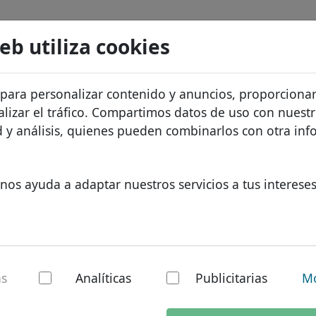
Buscar
Servicios
FAQ
Blog
Sobre noso
web utiliza cookies
atos de dominios
Protección de ID
Sobre Let
Dominios africanos
 para personalizar contenido y anuncios, proporciona
.technology
Buscar
recios
Alojamiento DNS
¿Por qué 
Dominios asiáticos
alizar el tráfico. Compartimos datos de uso con nuest
os
WHOIS
Protecció
Dominios europeos
ad y análisis, quienes pueden combinarlos con otra in
Autenticación de dos factores
Formulari
Dominios de Oriente Med
Contacto
Dominios norteamerican
nos ayuda a adaptar nuestros servicios a tus intereses
Dominios sudamericanos
Dominios australianos
nology - Nuevos T
as
Analíticas
Publicitarias
Mo
al