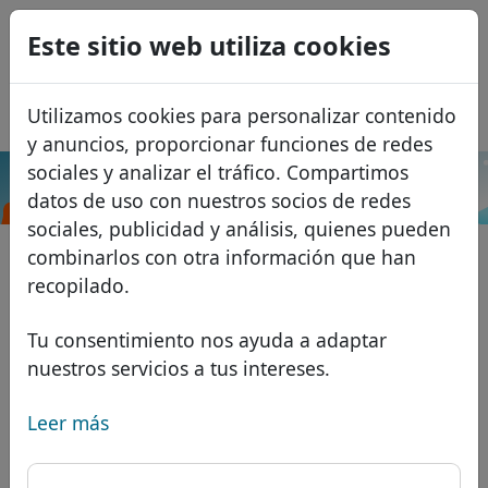
0
Este sitio web utiliza cookies
USD
EUR
English
Utilizamos cookies para personalizar contenido
GBP
Français
y anuncios, proporcionar funciones de redes
Italiano
sociales y analizar el tráfico. Compartimos
.wang
Buscar
datos de uso con nuestros socios de redes
Português
Dominios
sociales, publicidad y análisis, quienes pueden
Română
Base de datos de dominios
combinarlos con otra información que han
Eesti
Buscar
recopilado.
Dominios africanos
Lista de precios
Servicios
Dominios asiáticos
Descuentos
Tu consentimiento nos ayuda a adaptar
nuestros servicios a tus intereses.
Protección de ID
Dominios europeos
Transferir
FAQ
Alojamiento DNS
Dominios de Oriente Medio
Leer más
Blog
WHOIS
Dominios norteamericanos