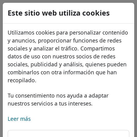
0
Este sitio web utiliza cookies
USD
EUR
English
Utilizamos cookies para personalizar contenido
GBP
Français
y anuncios, proporcionar funciones de redes
Italiano
sociales y analizar el tráfico. Compartimos
datos de uso con nuestros socios de redes
Português
Dominios
sociales, publicidad y análisis, quienes pueden
Română
Base de datos de dominios
combinarlos con otra información que han
Eesti
Buscar
recopilado.
Dominios africanos
Lista de precios
Servicios
Dominios asiáticos
Descuentos
Tu consentimiento nos ayuda a adaptar
nuestros servicios a tus intereses.
Protección de ID
Dominios europeos
Transferir
FAQ
Alojamiento DNS
Dominios de Oriente Medio
Leer más
Blog
WHOIS
Dominio .wed - Nuevos
Dominios norteamericanos