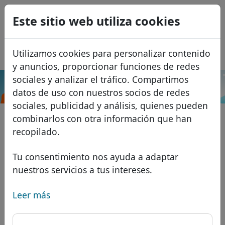
0
Este sitio web utiliza cookies
USD
EUR
English
Utilizamos cookies para personalizar contenido
GBP
Français
y anuncios, proporcionar funciones de redes
Italiano
sociales y analizar el tráfico. Compartimos
.wiki
Buscar
datos de uso con nuestros socios de redes
Português
Dominios
sociales, publicidad y análisis, quienes pueden
Română
Base de datos de dominios
combinarlos con otra información que han
Eesti
Buscar
recopilado.
Dominios africanos
Lista de precios
Servicios
Dominios asiáticos
Descuentos
Tu consentimiento nos ayuda a adaptar
nuestros servicios a tus intereses.
Protección de ID
Dominios europeos
Transferir
FAQ
Alojamiento DNS
Dominios de Oriente Medio
Leer más
Blog
WHOIS
Dominios norteamericanos