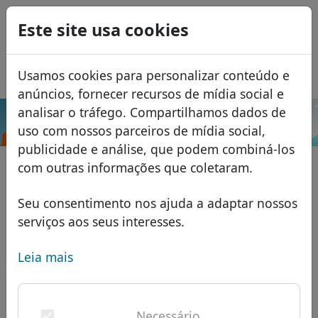
0
Este site usa cookies
USD
EUR
English
Usamos cookies para personalizar conteúdo e
GBP
Español
anúncios, fornecer recursos de mídia social e
Français
analisar o tráfego. Compartilhamos dados de
.com.cn
Pesquisar
uso com nossos parceiros de mídia social,
Italiano
Domínios
publicidade e análise, que podem combiná-los
Română
Banco de dados de domínios
com outras informações que coletaram.
Eesti
Pesquisar
domínios africanos
Lista de preços
Seu consentimento nos ajuda a adaptar nossos
Serviços
domínios asiáticos
Descontos
serviços aos seus interesses.
ID Protect
domínios europeus
Transferir
FAQ
Leia mais
Hospedagem DNS
domínios do Oriente Médio
Blog
WHOIS
domínios norte-americanos
Necessário