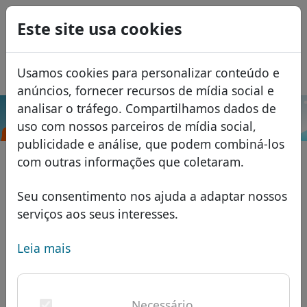
0
Este site usa cookies
USD
EUR
English
Usamos cookies para personalizar conteúdo e
GBP
Español
anúncios, fornecer recursos de mídia social e
Français
analisar o tráfego. Compartilhamos dados de
.dance
Pesquisar
uso com nossos parceiros de mídia social,
Italiano
Domínios
publicidade e análise, que podem combiná-los
Română
Banco de dados de domínios
com outras informações que coletaram.
Eesti
Pesquisar
domínios africanos
Lista de preços
Seu consentimento nos ajuda a adaptar nossos
Serviços
domínios asiáticos
Descontos
serviços aos seus interesses.
ID Protect
domínios europeus
Transferir
FAQ
Leia mais
Hospedagem DNS
domínios do Oriente Médio
Blog
WHOIS
domínios norte-americanos
Necessário