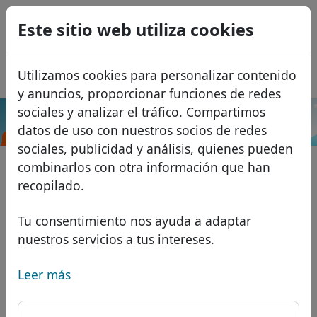
0
Este sitio web utiliza cookies
USD
EUR
English
Utilizamos cookies para personalizar contenido
GBP
Français
y anuncios, proporcionar funciones de redes
Italiano
sociales y analizar el tráfico. Compartimos
.dance
Buscar
datos de uso con nuestros socios de redes
Português
Dominios
sociales, publicidad y análisis, quienes pueden
Română
Base de datos de dominios
combinarlos con otra información que han
Eesti
Buscar
recopilado.
Dominios africanos
Lista de precios
Servicios
Dominios asiáticos
Descuentos
Tu consentimiento nos ayuda a adaptar
nuestros servicios a tus intereses.
Protección de ID
Dominios europeos
Transferir
FAQ
Alojamiento DNS
Dominios de Oriente Medio
Leer más
Blog
WHOIS
Dominios norteamericanos