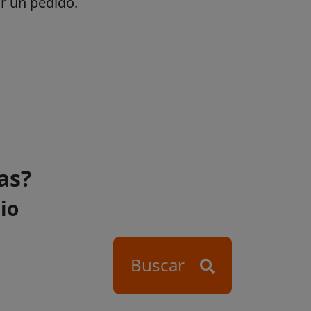
r un pedido.
as?
io
Buscar