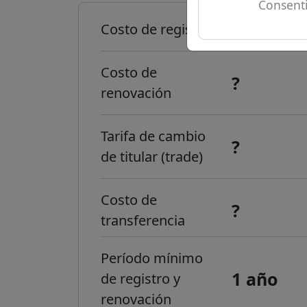
Consenti
?
Costo de registro
Costo de
?
renovación
Tarifa de cambio
?
de titular (trade)
Costo de
?
transferencia
Período mínimo
1 año
de registro y
renovación