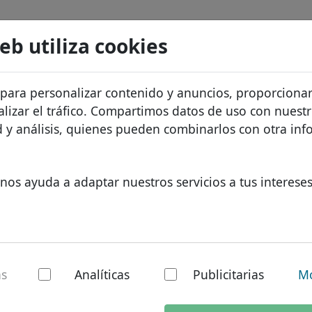
Buscar
Servicios
FAQ
Blog
Sobre noso
web utiliza cookies
atos de dominios
Protección de ID
Sobre Let
Dominios africanos
 para personalizar contenido y anuncios, proporciona
recios
Alojamiento DNS
¿Por qué 
Dominios asiáticos
alizar el tráfico. Compartimos datos de uso con nuest
os
WHOIS
Protecció
Dominios europeos
ad y análisis, quienes pueden combinarlos con otra in
Autenticación de dos factores
Formulari
Dominios de Oriente Med
Contacto
Dominios norteamerican
nos ayuda a adaptar nuestros servicios a tus intereses
dominio nacional: S
Dominios sudamericanos
Dominios australianos
 de
.sy información de
as
Analíticas
Publicitarias
Mo
El
.sy
dominio es el dominio de ni