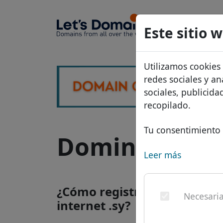
Dominios
Este sitio 
Base de d
Utilizamos cookies
Lista de p
redes sociales y an
Descuent
sociales, publicid
recopilado.
Transferir
Tu consentimiento 
Dominio .sy - 
Leer más
¿Cómo registrar un dominio
Necesari
internet .sy?