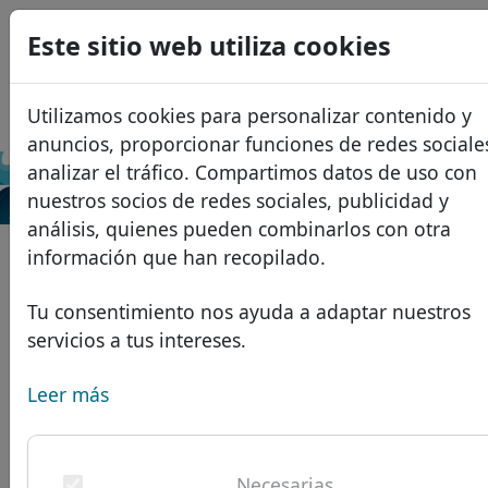
0
Este sitio web utiliza cookies
USD
EUR
English
Utilizamos cookies para personalizar contenido y
GBP
Français
anuncios, proporcionar funciones de redes sociale
Italiano
analizar el tráfico. Compartimos datos de uso con
Buscar
nuestros socios de redes sociales, publicidad y
Português
Dominios
análisis, quienes pueden combinarlos con otra
Română
Base de datos de dominios
información que han recopilado.
Eesti
Buscar
Dominios africanos
Lista de precios
Tu consentimiento nos ayuda a adaptar nuestros
Servicios
Dominios asiáticos
Descuentos
servicios a tus intereses.
Protección de ID
Dominios europeos
Transferir
FAQ
Leer más
Alojamiento DNS
Dominios de Oriente Medio
Blog
WHOIS
Dominios norteamericanos
Necesarias