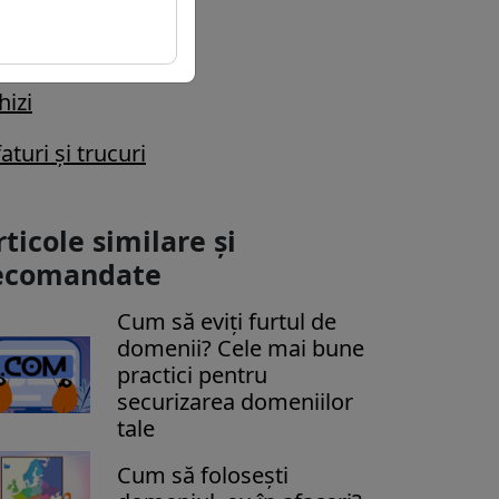
ăzduire
hizi
aturi și trucuri
rticole similare și
ecomandate
Cum să eviți furtul de
domenii? Cele mai bune
practici pentru
securizarea domeniilor
tale
Cum să folosești