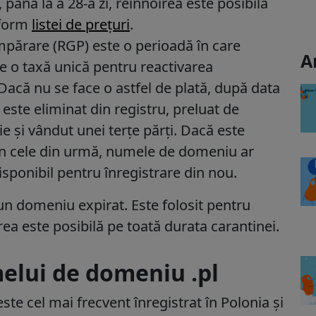
până la a 28-a zi,
reînnoirea este posibilă
nform
listei de prețuri
.
mpărare (RGP) este o perioadă în care
A
e o taxă unică pentru reactivarea
Dacă nu se face o astfel de plată, după data
ste eliminat din registru, preluat de
ție și vândut unei terțe părți. Dacă este
. În cele din urmă, numele de domeniu ar
isponibil pentru înregistrare din nou.
n domeniu expirat. Este folosit pentru
a este posibilă pe toată durata carantinei.
melui de domeniu .pl
te cel mai frecvent înregistrat în Polonia și