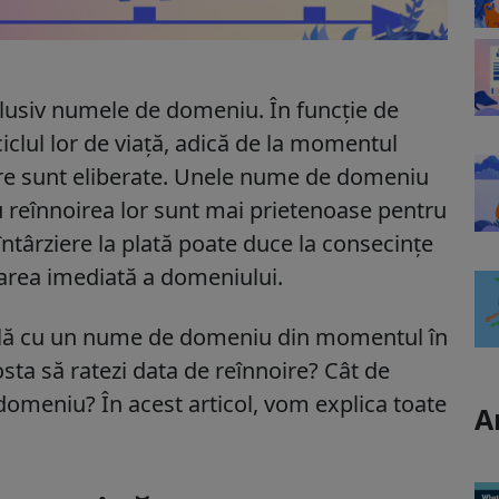
nclusiv numele de domeniu. În funcție de
iclul lor de viață, adică de la momentul
are sunt eliberate. Unele nume de domeniu
u reînnoirea lor sunt mai prietenoase pentru
 întârziere la plată poate duce la consecințe
inarea imediată a domeniului.
mplă cu un nume de domeniu din momentul în
osta să ratezi data de reînnoire? Cât de
ui domeniu? În acest articol, vom explica toate
A