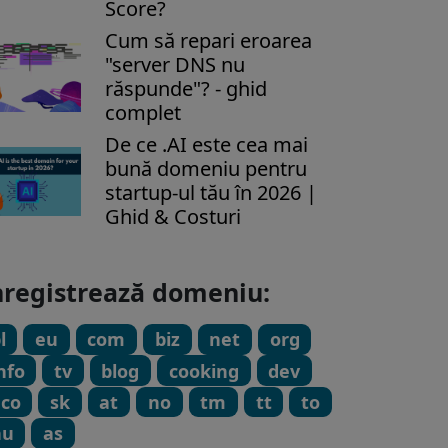
Score?
Cum să repari eroarea
"server DNS nu
răspunde"? - ghid
complet
De ce .AI este cea mai
bună domeniu pentru
startup-ul tău în 2026 |
Ghid & Costuri
nregistrează domeniu:
l
eu
com
biz
net
org
nfo
tv
blog
cooking
dev
eco
sk
at
no
tm
tt
to
hu
as