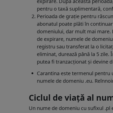
expirare. După această perioadă, 
pentru o taxă suplimentară, co
Perioada de grație pentru răscu
abonatul poate plăti în continuar
domeniului, dar mult mai mare.
de expirare, numele de domeniu e
registru sau transferat la o licita
eliminat, durează până la 5 zile
putea fi tranzacționat și devine d
Carantina este termenul pentru u
numele de domeniu .eu. Reînnoire
Ciclul de viață al nu
Un nume de domeniu cu sufixul .pl es