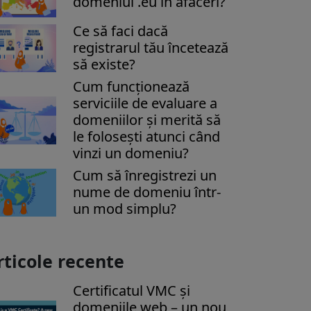
domeniul .eu în afaceri?
Ce să faci dacă
registrarul tău încetează
să existe?
Cum funcționează
serviciile de evaluare a
domeniilor și merită să
le folosești atunci când
vinzi un domeniu?
Cum să înregistrezi un
nume de domeniu într-
un mod simplu?
rticole recente
Certificatul VMC și
domeniile web – un nou