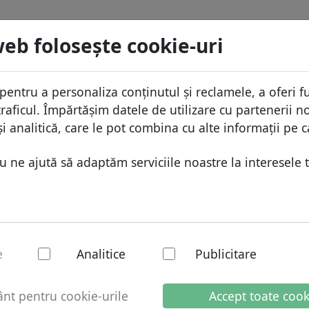
menii
Caută
Servicii
FAQ
Blog
Despre
web foloseşte cookie-uri
aza domeniilor
Protecţia ID
Despr
Domenii africane
pentru a personaliza conținutul și reclamele, a oferi fu
Caută
ista de preţuri
Gazduire DNS
De ce
Domenii asiatice
raficul. Împărtășim datele de utilizare cu partenerii no
educeri
WHOIS
Prote
Domenii europene
i analitică, care le pot combina cu alte informații pe c
ransfer
Autentificarea cu doi factori
Formu
Domeniile din Orientul Mijlo
ne ajută să adaptăm serviciile noastre la interesele t
Conta
Domenii nord-americane
Domenii sud-americane
Domenii australiene
iclu de viață al
C
e
Analitice
Publicitare
Al
omeniu
t pentru cookie-urile
Accept toate cook
D