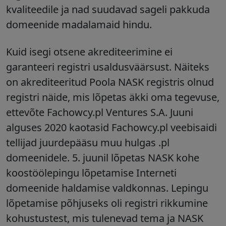
kvaliteedile ja nad suudavad sageli pakkuda
domeenide madalamaid hindu.
Kuid isegi otsene akrediteerimine ei
garanteeri registri usaldusväärsust. Näiteks
on akrediteeritud Poola NASK registris olnud
registri näide, mis lõpetas äkki oma tegevuse,
ettevõte Fachowcy.pl Ventures S.A.
Juuni
alguses 2020 kaotasid Fachowcy.pl veebisaidi
tellijad juurdepääsu muu hulgas .pl
domeenidele.
5. juunil lõpetas NASK kohe
koostöölepingu lõpetamise Interneti
domeenide haldamise valdkonnas. Lepingu
lõpetamise põhjuseks oli registri rikkumine
kohustustest, mis tulenevad tema ja NASK