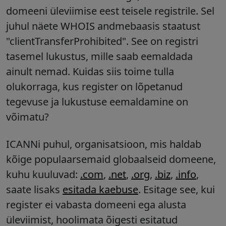
domeeni üleviimise eest teisele registrile. Sel
juhul näete WHOIS andmebaasis staatust
"clientTransferProhibited". See on registri
tasemel lukustus, mille saab eemaldada
ainult nemad. Kuidas siis toime tulla
olukorraga, kus register on lõpetanud
tegevuse ja lukustuse eemaldamine on
võimatu?
ICANNi puhul, organisatsioon, mis haldab
kõige populaarsemaid globaalseid domeene,
kuhu kuuluvad:
.com
,
.net
,
.org
,
.biz
,
.info
,
saate lisaks
esitada kaebuse
. Esitage see, kui
register ei vabasta domeeni ega alusta
üleviimist, hoolimata õigesti esitatud