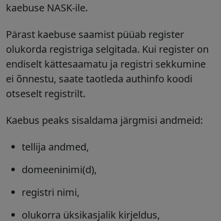
kaebuse NASK-ile.
Pärast kaebuse saamist püüab register
olukorda registriga selgitada. Kui register on
endiselt kättesaamatu ja registri sekkumine
ei õnnestu, saate taotleda authinfo koodi
otseselt
registrilt.
Kaebus peaks sisaldama järgmisi andmeid:
tellija andmed,
domeeninimi(d),
registri nimi,
olukorra üksikasjalik kirjeldus,