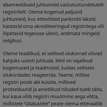
ebameeldivaid juhtumeid vastutustundetutelt
registritelt. Oleme kogenud paljusid
juhtumeid, kus ettevõtted pankrotti läksid,
kaotasid oma akrediteeringud registritega või
lõpetasid tegevuse üleöö, andmata mingeid
selgitusi.
Oleme teadlikud, et sellised olukorrad võivad
kahjuks uuesti juhtuda.
Meil on vajalikud
kogemused ja teadmised, kuidas sellistes
olukordades reageerida.
Teame, millise
registri poole abi küsida, millised
protseduurid ja ametlikud nõuded tuleb täita,
kui kaua võib registri muutmine aega võtta,
millistele “üllatustele” peate olema ettevaatlik