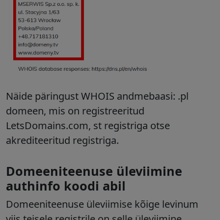
Näide päringust WHOIS andmebaasi: .pl
domeen, mis on registreeritud
LetsDomains.com, st registriga otse
akrediteeritud registriga.
Domeeniteenuse üleviimine
authinfo koodi abil
Domeeniteenuse üleviimise kõige levinum
viis teisele registrile on selle üleviimine