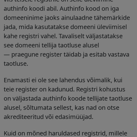
authinfo koodi abil. Authinfo kood on iga
domeeninime jaoks ainulaadne tähemärkide
jada, mida kasutatakse domeeni üleviimisel
kahe registri vahel. Tavaliselt väljastatakse
see domeeni tellija taotluse alusel
— praegune register täidab ja esitab vastava
taotluse.
Enamasti ei ole see lahendus võimalik, kui
teie register on kadunud. Registri kohustus
on väljastada authinfo koode tellijate taotluse
alusel, sõltumata sellest, kas nad on otse
akrediteeritud või edasimüüjad.
Kuid on mõned haruldased registrid, millele