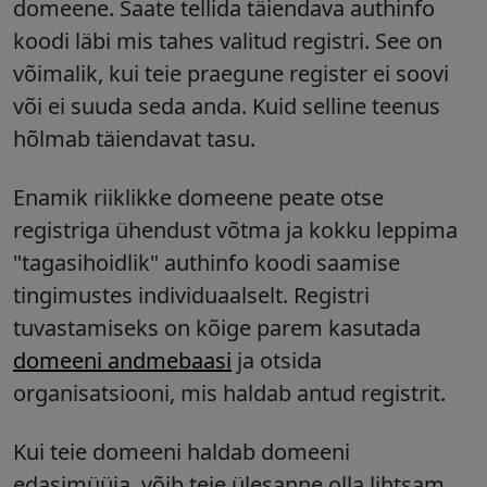
domeene
. Saate tellida täiendava authinfo
koodi läbi mis tahes valitud registri. See on
võimalik, kui teie praegune register ei soovi
või ei suuda seda anda. Kuid selline teenus
hõlmab täiendavat tasu.
Enamik riiklikke domeene peate otse
registriga ühendust võtma ja kokku leppima
"tagasihoidlik" authinfo koodi saamise
tingimustes individuaalselt. Registri
tuvastamiseks on kõige parem kasutada
domeeni andmebaasi
ja otsida
organisatsiooni, mis haldab antud registrit.
Kui teie domeeni haldab domeeni
edasimüüja, võib teie ülesanne olla lihtsam.