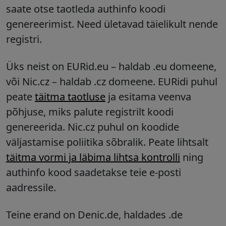
saate otse taotleda authinfo koodi
genereerimist. Need ületavad täielikult nende
registri.
Üks neist on
EURid.eu – haldab .eu domeene
,
või
Nic.cz – haldab .cz domeene
. EURidi puhul
peate
täitma taotluse
ja esitama veenva
põhjuse, miks palute registrilt koodi
genereerida. Nic.cz puhul on koodide
väljastamise poliitika sõbralik. Peate lihtsalt
täitma vormi ja läbima lihtsa kontrolli
ning
authinfo kood saadetakse teie e-posti
aadressile.
Teine erand on
Denic.de, haldades .de