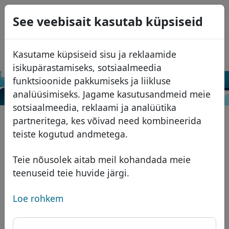
0
See veebisait kasutab küpsiseid
USD
EUR
English
Kasutame küpsiseid sisu ja reklaamide
GBP
Español
isikupärastamiseks, sotsiaalmeedia
Français
funktsioonide pakkumiseks ja liikluse
Otsi
analüüsimiseks. Jagame kasutusandmeid meie
Italiano
Domeenid
sotsiaalmeedia, reklaami ja analüütika
Português
Domeeni andmebaas
partneritega, kes võivad need kombineerida
Română
Otsi
teiste kogutud andmetega.
Aafrika domeenid
Hinnakiri
Teenused
Aasia domeenid
Soodustused
Teie nõusolek aitab meil kohandada meie
teenuseid teie huvide järgi.
ID Protect
Euroopa domeenid
Üleandmine
Domeeni KKK
DNS majutus
Lähis-Ida domeenid
Loe rohkem
Blogi
WHOIS
Põhja-Ameerika domeenid