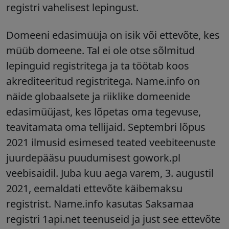
registri vahelisest lepingust.
Domeeni edasimüüja on isik või ettevõte, kes
müüb domeene. Tal ei ole otse sõlmitud
lepinguid registritega ja ta töötab koos
akrediteeritud registritega.
Name.info on
näide globaalsete ja riiklike domeenide
edasimüüjast, kes lõpetas oma tegevuse,
teavitamata oma tellijaid.
Septembri lõpus
2021 ilmusid esimesed teated veebiteenuste
juurdepääsu puudumisest gowork.pl
veebisaidil. Juba kuu aega varem, 3. augustil
2021, eemaldati ettevõte käibemaksu
registrist. Name.info kasutas Saksamaa
registri 1api.net teenuseid ja just see ettevõte