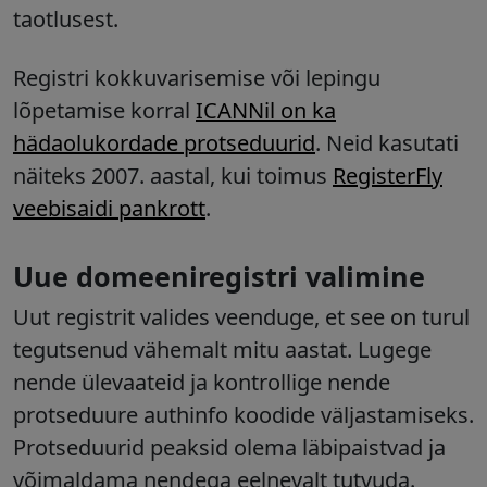
taotlusest.
Registri kokkuvarisemise või lepingu
lõpetamise korral
ICANNil on ka
hädaolukordade protseduurid
. Neid kasutati
näiteks 2007. aastal, kui toimus
RegisterFly
veebisaidi pankrott
.
Uue domeeniregistri valimine
Uut registrit valides veenduge, et see on turul
tegutsenud vähemalt mitu aastat. Lugege
nende ülevaateid ja
kontrollige nende
protseduure authinfo koodide väljastamiseks
.
Protseduurid peaksid olema läbipaistvad ja
võimaldama nendega eelnevalt tutvuda.