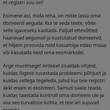
et registri süü on?
Esimene asi, mida teha, on mitte lasta oma
domeenil aeguda. Kui te seda teete, võite
selle igaveseks kaotada.
Paljud ettevõtted
haaravad aegunud ja kustutatud domeenid,
et hiljem proovida neid kasumiga edasi müüa
või kasutada neid oma eesmärkidel.
Ärge muretsege! Artikkel sisaldab vihjeid,
kuidas õigesti tuvastada probleemi põhjust ja
kuidas sellega tegeleda, juhul kui teie registri
äkki enam ei eksisteeri. Samuti saate teada,
kuidas taastada kontroll oma domeeni üle ja
viia see turvalisse kohta, et teie äri sujuvalt
toimiks.