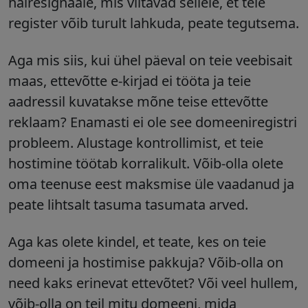
häiresignaale, mis viitavad sellele, et teie
register võib turult lahkuda, peate tegutsema.
Aga mis siis, kui ühel päeval on teie veebisait
maas, ettevõtte e-kirjad ei tööta ja teie
aadressil kuvatakse mõne teise ettevõtte
reklaam? Enamasti ei ole see domeeniregistri
probleem. Alustage kontrollimist, et teie
hostimine töötab korralikult. Võib-olla olete
oma teenuse eest maksmise üle vaadanud ja
peate lihtsalt tasuma tasumata arved.
Aga kas olete kindel, et teate, kes on teie
domeeni ja hostimise pakkuja? Võib-olla on
need kaks erinevat ettevõtet? Või veel hullem,
võib-olla on teil mitu domeeni, mida