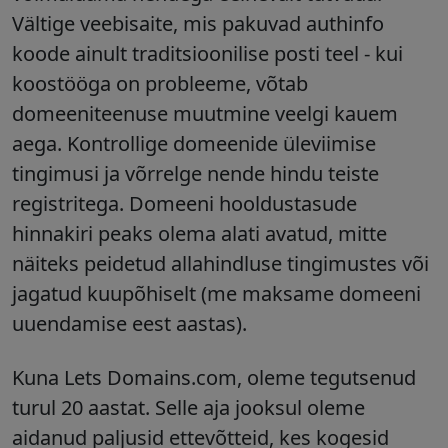
Vältige veebisaite, mis pakuvad authinfo
koode ainult traditsioonilise posti teel - kui
koostööga on probleeme, võtab
domeeniteenuse muutmine veelgi kauem
aega. Kontrollige domeenide üleviimise
tingimusi ja võrrelge nende hindu teiste
registritega.
Domeeni hooldustasude
hinnakiri peaks olema alati avatud, mitte
näiteks peidetud allahindluse tingimustes või
jagatud kuupõhiselt (me maksame domeeni
uuendamise eest aastas).
Kuna Lets Domains.com, oleme tegutsenud
turul 20 aastat. Selle aja jooksul oleme
aidanud paljusid ettevõtteid, kes kogesid