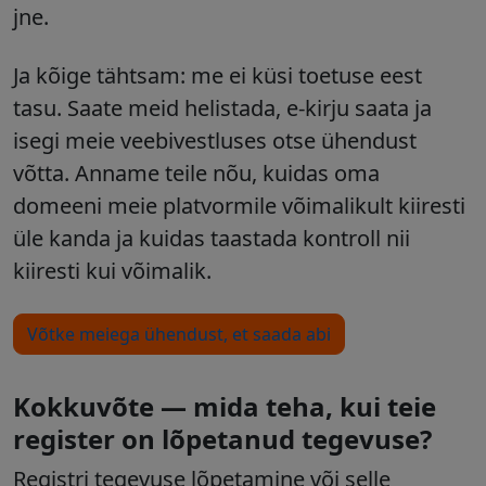
jne.
Ja kõige tähtsam: me ei küsi toetuse eest
tasu. Saate meid helistada, e-kirju saata ja
isegi meie veebivestluses otse ühendust
võtta. Anname teile nõu, kuidas oma
domeeni meie platvormile võimalikult kiiresti
üle kanda ja kuidas taastada kontroll nii
kiiresti kui võimalik.
Võtke meiega ühendust, et saada abi
Kokkuvõte — mida teha, kui teie
register on lõpetanud tegevuse?
Registri tegevuse lõpetamine või selle