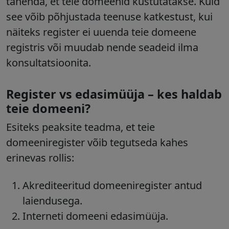
tähenda, et teie domeenid kustutatakse
. Kuid
see võib põhjustada teenuse katkestust, kui
näiteks register ei uuenda teie domeene
registris või muudab nende seadeid ilma
konsultatsioonita.
Register vs edasimüüja – kes haldab
teie domeeni?
Esiteks peaksite teadma, et teie
domeeniregister võib tegutseda kahes
erinevas rollis:
Akrediteeritud domeeniregister antud
laiendusega.
Interneti domeeni edasimüüja.