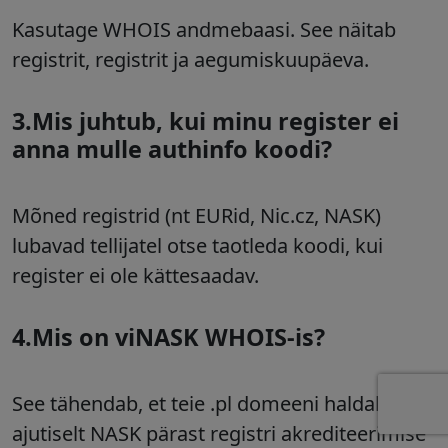
Kasutage WHOIS andmebaasi. See näitab
registrit, registrit ja aegumiskuupäeva.
3.Mis juhtub, kui minu register ei
anna mulle authinfo koodi?
Mõned registrid (nt EURid, Nic.cz, NASK)
lubavad tellijatel otse taotleda koodi, kui
register ei ole kättesaadav.
4.Mis on viNASK WHOIS-is?
See tähendab, et teie .pl domeeni haldab
ajutiselt NASK pärast registri akrediteerimise