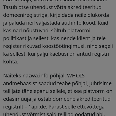
Tasub otse ühendust võtta akrediteeritud
domeeniregistriga, kirjeldada neile olukorda
ja paluda neil väljastada authinfo kood. Kuid
kas nad nõustuvad, sõltub platvormi
poliitikast ja sellest, kas nende klient ja teie
register rikuvad koostöötingimusi, ning sageli
ka sellest, kui palju kaebusi on antud registri
kohta.
Näiteks nazwa.info põhjal, WHOIS
andmebaasist saadud teabe põhjal, juhtisime
tellijate tähelepanu sellele, et see platvorm on
edasimüüja ja ostab domeene akrediteeritud
registrilt
–
1api.de. Pärast selle ettevõttega
ühendust võtmist said tellijad oodatud abi.